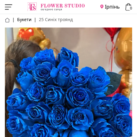
Ірпінь
0
|
Букети
|
25 Синіх троянд