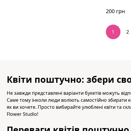
200 грн
1
2
Квіти поштучно: збери св
Не завжди представлені варіанти букетів можуть відпо
Саме тому інколи люди воліють самостійно збирати ко
як ви хочете. Просто вибирайте улюблені квіти та ск
Flower Studio!
Переваги квітів поштучно