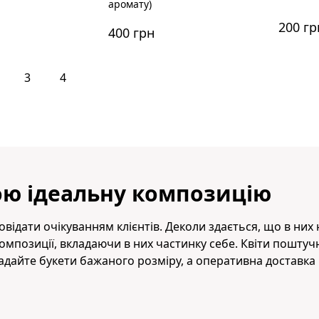
аромату)
200 гр
400 грн
3
4
ою ідеальну композицію
відати очікуванням клієнтів. Деколи здається, що в них н
мпозиції, вкладаючи в них частинку себе. Квіти поштучн
ладайте букети бажаного розміру, а оперативна доставк