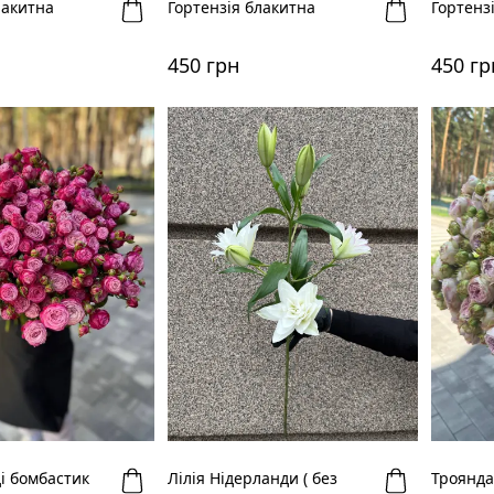
лакитна
Гортензія блакитна
Гортенз
450 грн
450 гр
і бомбастик
Лілія Нідерланди ( без
Троянда