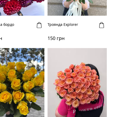
а бордо
Троянда Explorer
н
150 грн