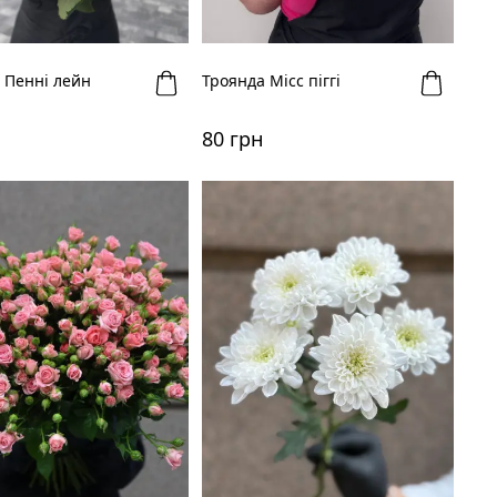
 Пенні лейн
Троянда Місс піггі
80 грн