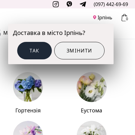
(097) 442-69-69
Ірпінь
0
Доставка в місто Ірпінь?
М'ЯКІ ІГРАШКИ
ДО СВЯТА
ТАК
ЗМІНИТИ
Гортензія
Еустома