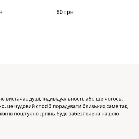
н
80 грн
е вистачає душі, індивідуальності, або ще чогось.
о, це чудовий спосіб порадувати близьких саме так,
а квітів поштучно Ірпінь буде забезпечена нашою