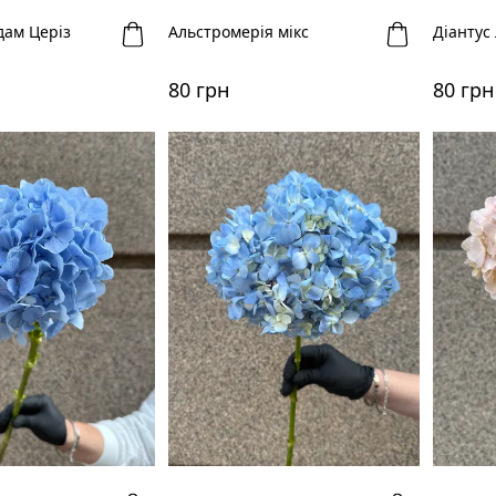
дам Церіз
Альстромерія мікс
Діантус
80 грн
80 грн