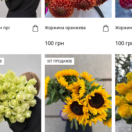
н прі
Жоржина оранжева
Жоржин
100 грн
100 гр
В
ХІТ ПРОДАЖІВ