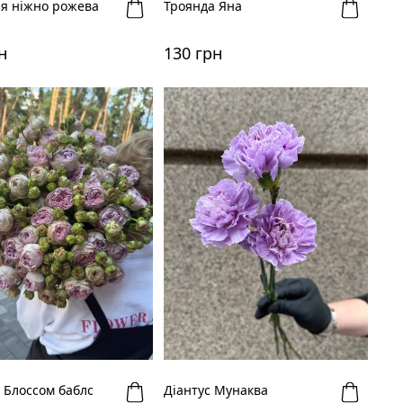
ія ніжно рожева
Троянда Яна
н
130 грн
 Блоссом баблс
Діантус Мунаква