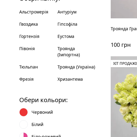
Альстромерія
Антуріум
Гвоздика
Гіпсофіла
Троянда Гра
Гортензія
Еустома
100 грн
Півонія
Троянда
(Імпортна)
ХІТ ПРОДАЖІ
Тюльпан
Троянда (Україна)
Фрезія
Хризантема
Обери кольори:
Червоний
Білий
Біло-рожевий