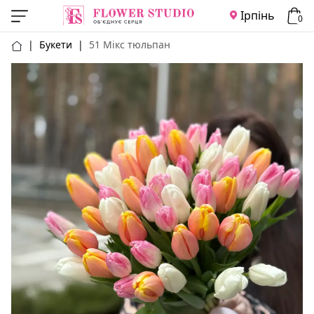
Ірпінь
0
|
Букети
|
51 Мікс тюльпан