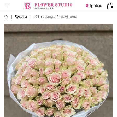
Ірпінь
0
|
Букети
|
101 троянда Pink Athena