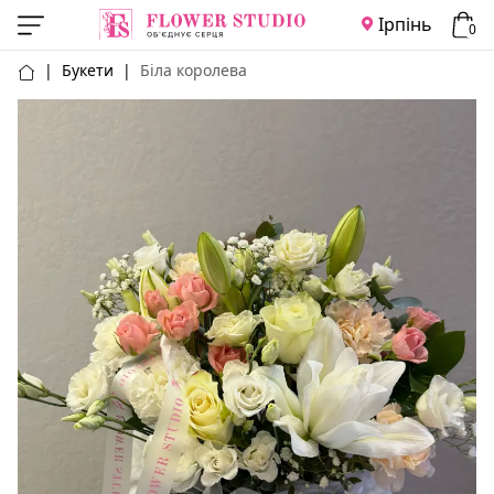
Ірпінь
0
|
Букети
|
Біла королева