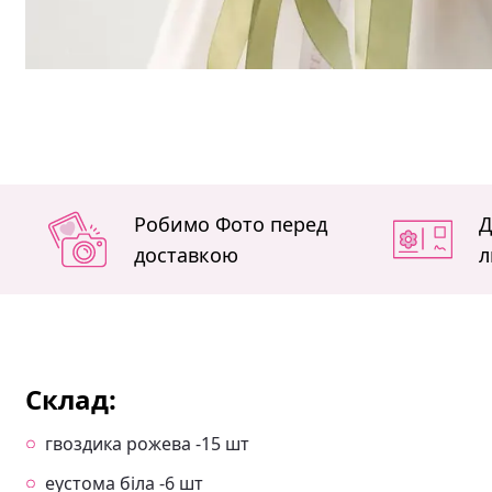
Робимо Фото перед
Д
доставкою
л
Склад:
гвоздика рожева -15 шт
еустома біла -6 шт