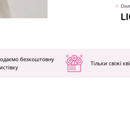
Онл
одаємо безкоштовну
Тільки свіжі кв
истівку