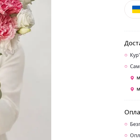
Дост
Кур
Сам
м
м
Опла
Без
Опл