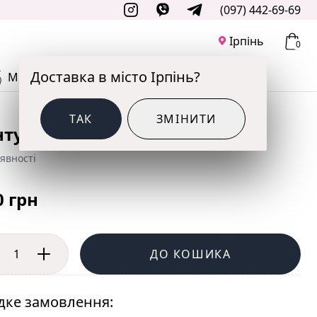
(097) 442-69-69
Ірпінь
0
Доставка в місто Ірпінь?
М'ЯКІ ІГРАШКИ
ДО СВЯТА
ТАК
ЗМІНИТИ
нтус та еустома мікс
явності
0 грн
ДО КОШИКА
ке замовлення: