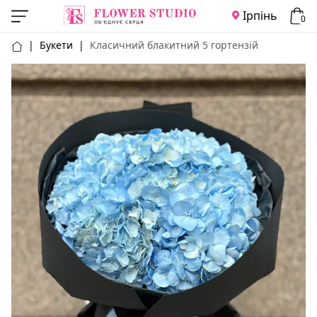
Ірпінь
0
|
Букети
|
Класичний блакитний 5 гортензій