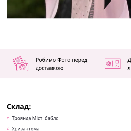
Робимо Фото перед
Д
доставкою
л
Склад:
Троянда Місті баблс
Хризантема