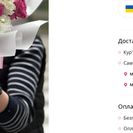
Дост
Кур
Сам
м
м
Опла
Без
Опл