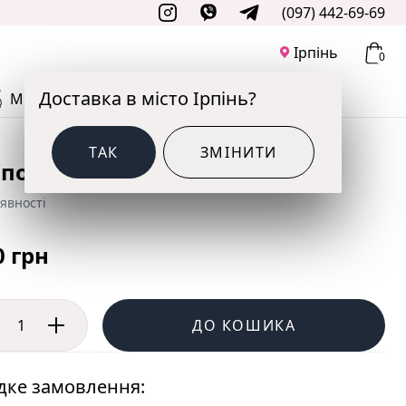
(097) 442-69-69
Ірпінь
0
Доставка в місто Ірпінь?
М'ЯКІ ІГРАШКИ
ДО СВЯТА
ТАК
ЗМІНИТИ
позиція Ніжна радість
явності
0 грн
ДО КОШИКА
ке замовлення: