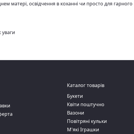
нем матері, освідчення в коханні чи просто для гарного
к уваги
Каталог товарів
Букети
Квіти поштучно
авки
Вазони
ферта
Повітряні кульки
М'які Іграшки