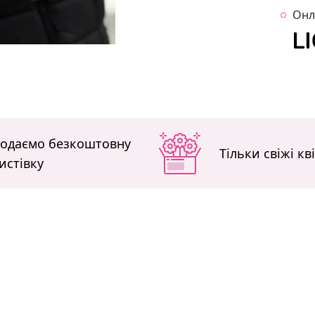
Онл
одаємо безкоштовну
Тільки свіжі кв
истівку