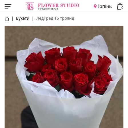
Ірпінь
0
|
Букети
|
Леді ред 15 троянд