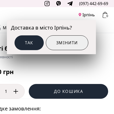
(097) 442-69-69
Ірпінь
0
Доставка в місто Ірпінь?
М'ЯКІ ІГРАШКИ
ДО СВЯТА
ТАК
ЗМІНИТИ
і баблс 25
явності
0 грн
ДО КОШИКА
ке замовлення: