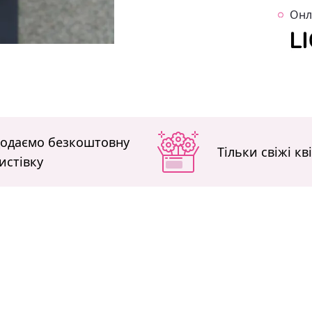
Онл
одаємо безкоштовну
Тільки свіжі кв
истівку