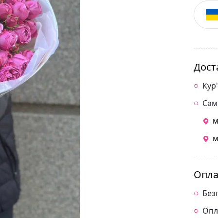
Дост
Кур
Сам
м
м
Опла
Без
Опл