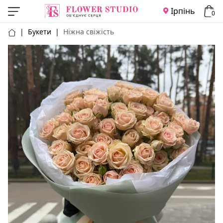
Ірпінь
0
|
Букети
|
Ніжна свіжість