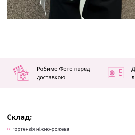
Робимо Фото перед
Д
доставкою
л
Склад:
гортензія ніжно-рожева