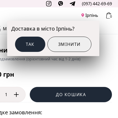
(097) 442-69-69
Ірпінь
0
Доставка в місто Ірпінь?
М'ЯКІ ІГРАШКИ
ДО СВЯТА
ТАК
ЗМІНИТИ
ний мікс
дзамовлення (орієнтовний час від 1-2 днів)
0 грн
ДО КОШИКА
ке замовлення: