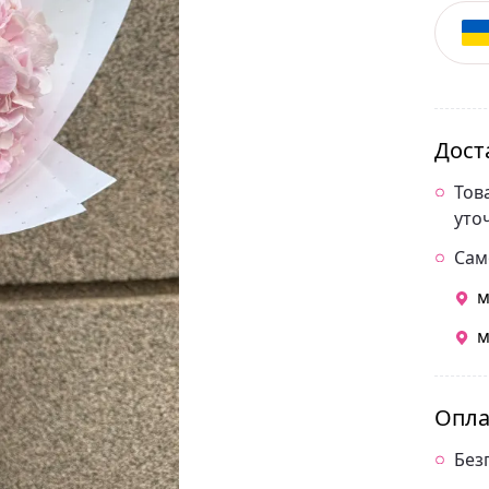
Дост
Тов
уто
Сам
м
м
Опла
Без