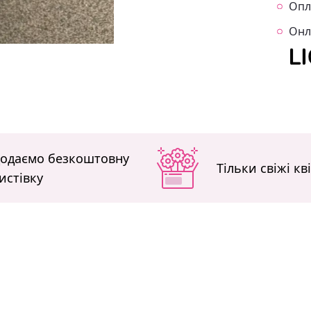
Опл
Онл
одаємо безкоштовну
Тільки свіжі кв
истівку