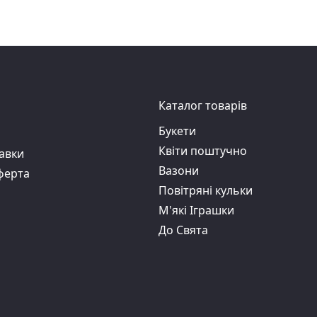
Каталог товарів
Букети
Квіти поштучно
авки
Вазони
ферта
Повітряні кульки
М'які Іграшки
До Свята