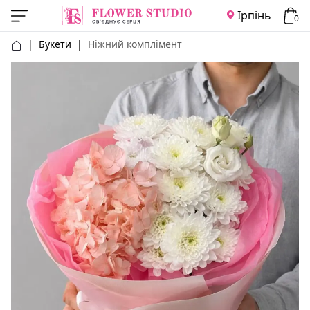
Ірпінь
0
|
Букети
|
Ніжний комплімент