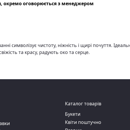
, окремо оговорюється з менеджером
ванні символізує чистоту, ніжність і щирі почуття. Ідеа
свіжість та красу, радують око та серце.
Каталог товарів
Букети
Квіти поштучно
авки