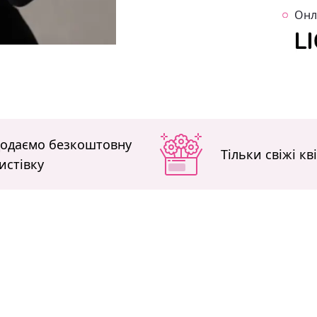
Онл
одаємо безкоштовну
Тільки свіжі кв
истівку