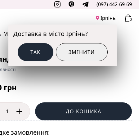
(097) 442-69-69
Ірпінь
0
Доставка в місто Ірпінь?
М'ЯКІ ІГРАШКИ
ДО СВЯТА
ТАК
ЗМІНИТИ
яндова ніжність 15 шт
явності
0 грн
ДО КОШИКА
ке замовлення: