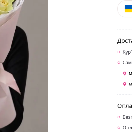
Дост
Кур
Сам
м
м
Опла
Без
Опл