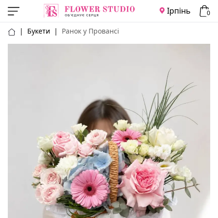
Ірпінь
0
|
Букети
|
Ранок у Провансі