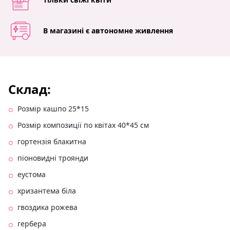
В магазині є автономне живлення
Склад:
Розмір кашпо 25*15
Розмір композиції по квітах 40*45 см
гортензія блакитна
піоновидні троянди
еустома
хризантема біла
гвоздика рожева
гербера