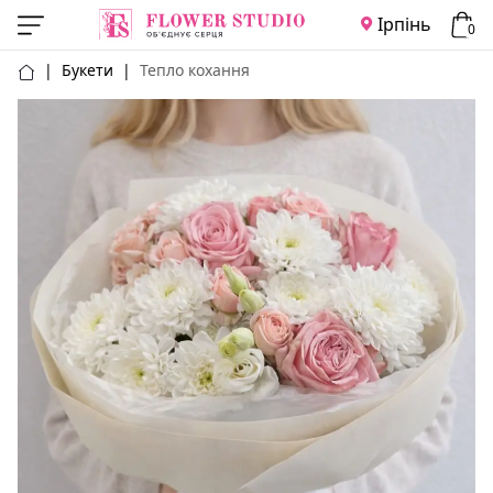
Ірпінь
0
|
Букети
|
Тепло кохання