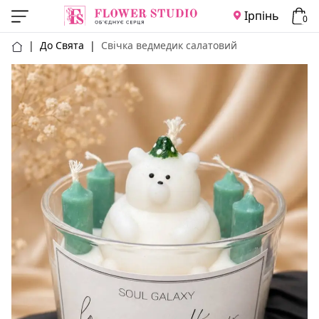
Ірпінь
0
|
До Свята
|
Свічка ведмедик салатовий