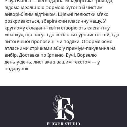
Playa Blanca — легендарна еквадорська троянда,
відома ідеальною формою бутона й чистим
айворі‑білим відтінком. Щільні пелюстки м’яко
розкриваються, зберігаючи класичну чашу. У
круглому складанні квіти створюють елегантну
«шапку», що пасує і до весільних урочистостей, і до
витонченої пропозиції чи подяки. Оформлюємо
атласними стрічками або у преміум‑пакування на
вибір. Доставка по Ірпеню, Бучі, Ворзелю
день‑у‑день, листівка з вашим текстом — у
подарунок.