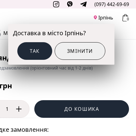
(097) 442-69-69
Ірпінь
0
Доставка в місто Ірпінь?
М'ЯКІ ІГРАШКИ
ДО СВЯТА
ТАК
ЗМІНИТИ
янда синя
дзамовлення (орієнтовний час від 1-2 днів)
 грн
ДО КОШИКА
ке замовлення: