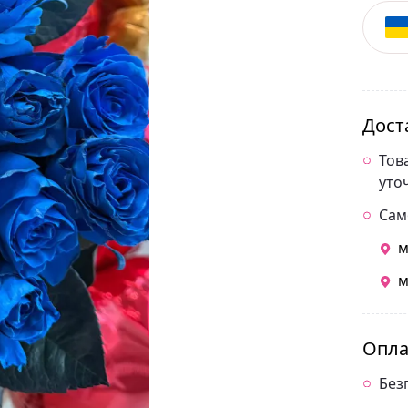
Дост
Тов
уто
Сам
м
м
Опла
Без