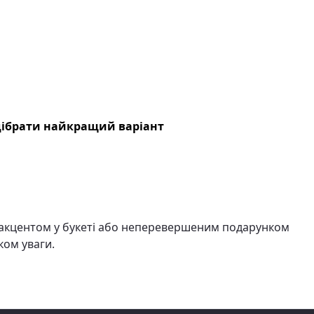
дібрати найкращий варіант
им акцентом у букеті або неперевершеним подарунком
ком уваги.