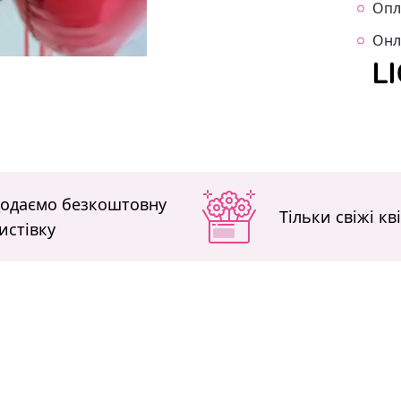
Опл
Онл
одаємо безкоштовну
Тільки свіжі кв
истівку