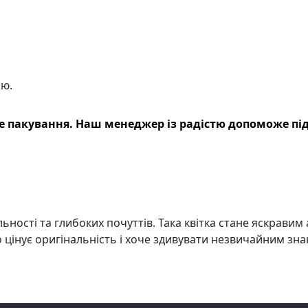
ію.
 пакування. Наш менеджер із радістю допоможе пі
льності та глибоких почуттів. Така квітка стане яскрав
о цінує оригінальність і хоче здивувати незвичайним зна