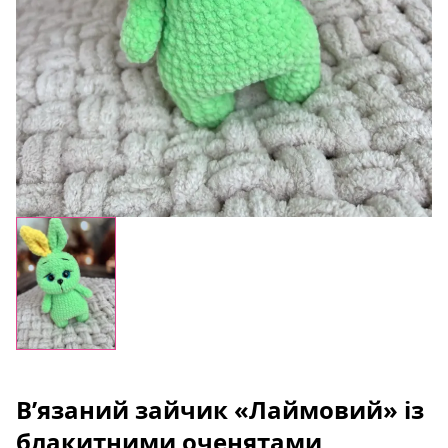
В’язаний зайчик «Лаймовий» із
блакитними оченятами