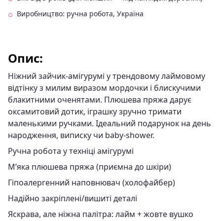
Виробництво: ручна робота, Україна
Опис:
Ніжний зайчик-амігурумі у трендовому лаймовому
відтінку з милим виразом мордочки і блискучими
блакитними оченятами. Плюшева пряжа дарує
оксамитовий дотик, іграшку зручно тримати
маленькими ручками. Ідеальний подарунок на день
народження, виписку чи baby-shower.
Ручна робота у техніці амігурумі
М’яка плюшева пряжа (приємна до шкіри)
Гіпоалергенний наповнювач (холофайбер)
Надійно закріплені/вишиті деталі
Яскрава, але ніжна палітра: лайм + жовте вушко