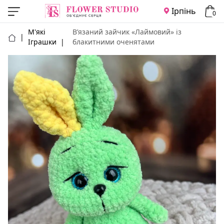
Ірпінь
0
М'які
В’язаний зайчик «Лаймовий» із
|
Іграшки
|
блакитними оченятами