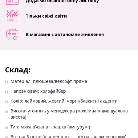
Додаємо безкоштовну листівку
Тільки свіжі квіти
В магазині є автономне живлення
Склад:
Матеріал: плюшева/велсофт пряжа
Наповнювач: холофайбер
Колір: лаймовий, жовтий, чорні/блакитні акценти
Висота: уточніть у менеджера (можлива індивідуальна
висота)
Тип: м’яка в’язана іграшка (амігурумі)
Вік: від 3 років (для менших — під наглядом дорослих)