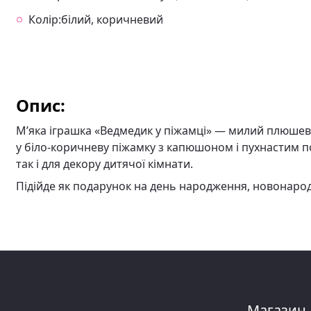
Колір:білий, коричневий
Опис:
М’яка іграшка «Ведмедик у піжамці» — милий плюшеви
у біло-коричневу піжамку з капюшоном і пухнастим по
так і для декору дитячої кімнати.
Підійде як подарунок на день народження, новонарод
Магазин