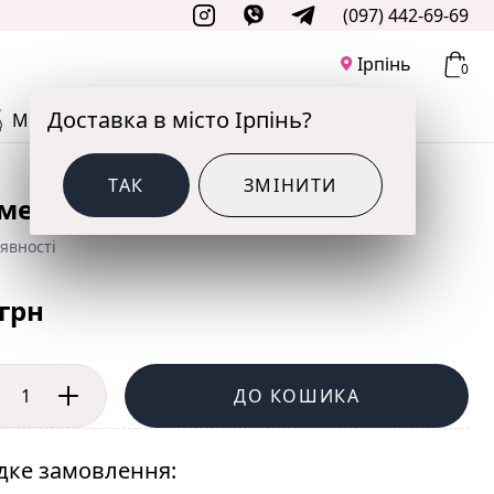
(097) 442-69-69
Ірпінь
0
Доставка в місто Ірпінь?
М'ЯКІ ІГРАШКИ
ДО СВЯТА
ТАК
ЗМІНИТИ
медик в піжамці
явності
 грн
ДО КОШИКА
ке замовлення: