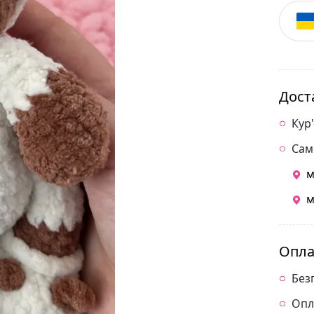
Дост
Кур
Сам
м
м
Опла
Без
Опл