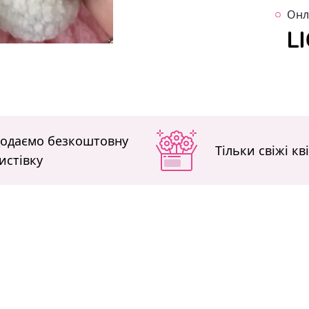
Онл
одаємо безкоштовну
Тільки свіжі кв
истівку