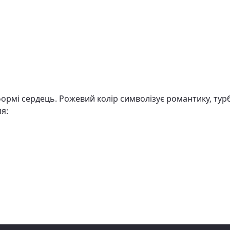
формі сердець. Рожевий колір символізує романтику, турб
я: