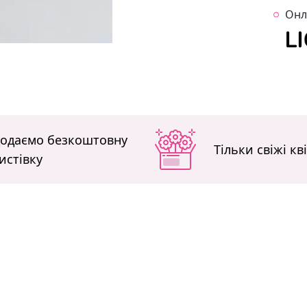
Онл
одаємо безкоштовну
Тільки свіжі кв
истівку