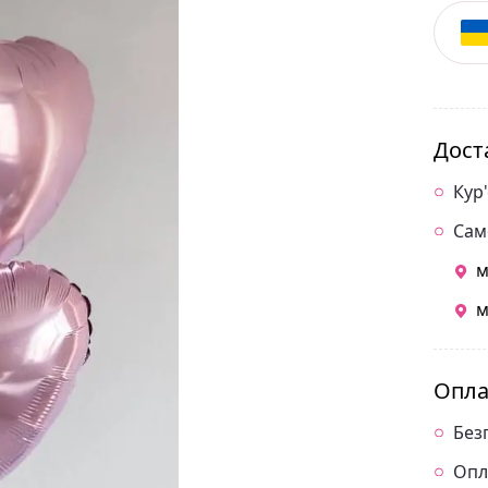
Дост
Кур
Сам
м
м
Опла
Без
Опл