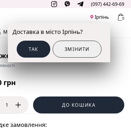
(097) 442-69-69
Ірпінь
0
Доставка в місто Ірпінь?
М'ЯКІ ІГРАШКИ
ДО СВЯТА
ТАК
ЗМІНИТИ
ожевих сердець
явності
0 грн
ДО КОШИКА
ке замовлення: