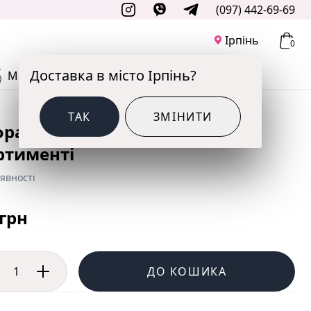
(097) 442-69-69
Ірпінь
0
Доставка в місто Ірпінь?
М'ЯКІ ІГРАШКИ
ДО СВЯТА
ТАК
ЗМІНИТИ
ра GRABO-ГР 100 см Чорна в
ртименті
явності
 грн
ДО КОШИКА