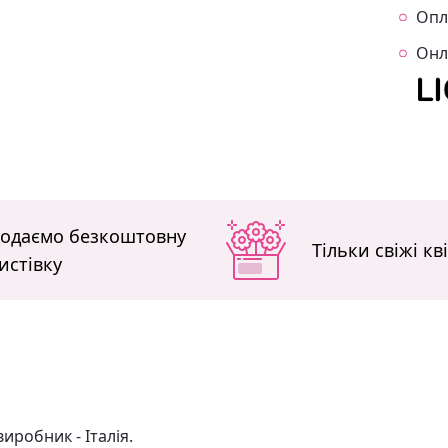
Опл
Онл
одаємо безкоштовну
Тільки свіжі кв
истівку
иробник - Італія.