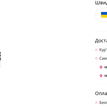
Швид
Дост
Кур
Сам
м
м
Опла
Без