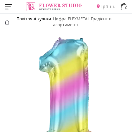
Ірпінь
0
Повітряні кульки
Цифра FLEXMETAL Градієнт в
|
|
асортименті