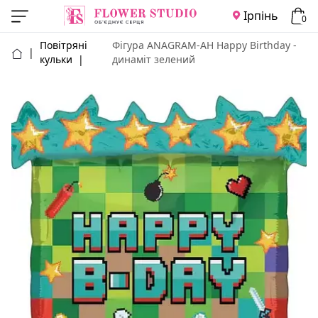
Ірпінь
0
Повітряні
Фігура ANAGRAM-АН Happy Birthday -
|
кульки
|
динаміт зелений