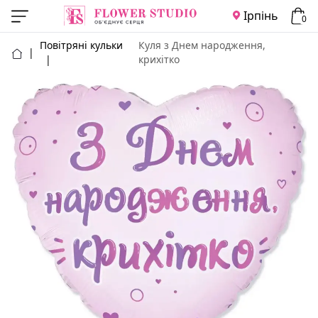
Ірпінь
0
Повітряні кульки
Куля з Днем народження,
|
|
крихітко