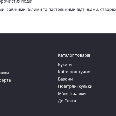
урочистих подій
ми, срібними, білими та пастельними відтінками, створю
Каталог товарів
Букети
Квіти поштучно
авки
Вазони
ферта
Повітряні кульки
М'які Іграшки
До Свята