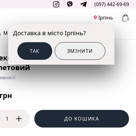
(097) 442-69-69
Ірпінь
0
Доставка в місто Ірпінь?
М'ЯКІ ІГРАШКИ
ДО СВЯТА
ТАК
ЗМІНИТИ
ексна куля Gemar Хром
летовий
явності
 грн
ДО КОШИКА