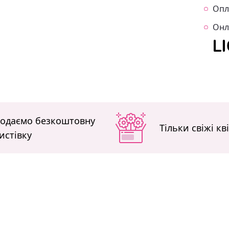
Опл
Онл
одаємо безкоштовну
Тільки свіжі кв
истівку