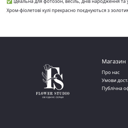
✅ Ідеальна для фотозон, весіль, днів народження та 
Хром-фіолетові кулі прекрасно поєднуються з золоти
Магазин
Про нас
Умови дост
Публiчна о