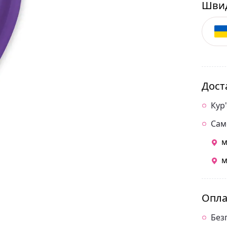
Швид
Дост
Кур
Сам
м
м
Опла
Без