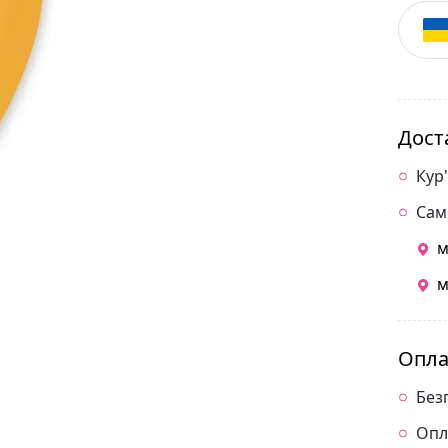
Дост
Кур
Сам
м
м
Опла
Без
Опл