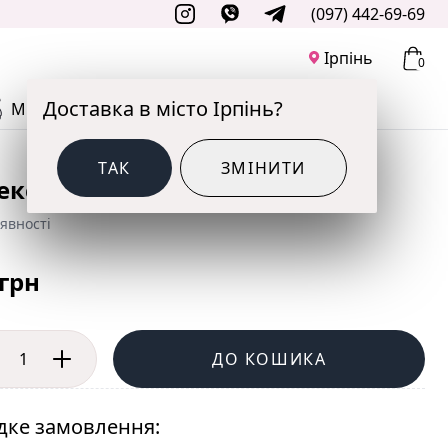
(097) 442-69-69
Ірпінь
0
Доставка в місто Ірпінь?
М'ЯКІ ІГРАШКИ
ДО СВЯТА
ТАК
ЗМІНИТИ
ексна куля Пастель Жовтий
явності
 грн
ДО КОШИКА
ке замовлення: