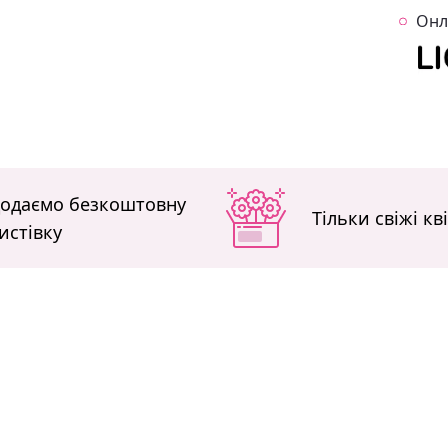
Онл
одаємо безкоштовну
Тільки свіжі кв
истівку