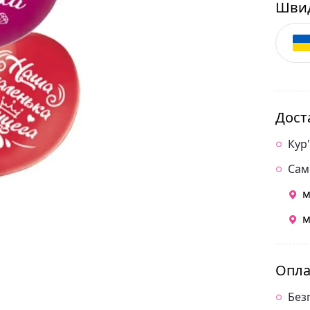
Швид
Дост
Кур
Сам
м
м
Опла
Без