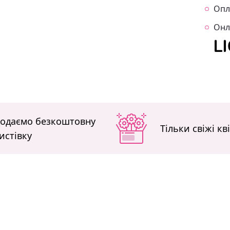
Опл
Онл
одаємо безкоштовну
Тільки свіжі кв
истівку