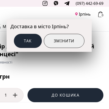
(097) 442-69-69
Ірпінь
0
Доставка в місто Ірпінь?
М'ЯКІ ІГРАШКИ
ДО СВЯТА
ТАК
ЗМІНИТИ
ір Латексні кульки "Маленькій
нцесі"
явності
 грн
ДО КОШИКА