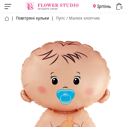
Ірпінь
0
|
Повітряні кульки
|
Пупс / Малюк хлопчик