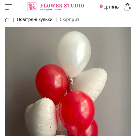
Ірпінь
0
|
Повітряні кульки
|
Сюрприз