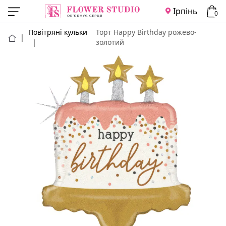
Ірпінь
0
Повітряні кульки
Торт Happy Birthday рожево-
|
|
золотий