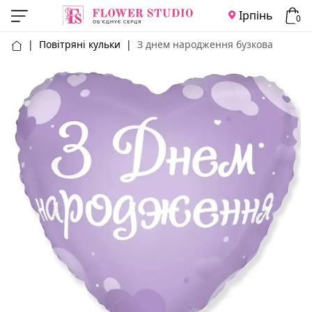
Ірпінь
0
|
Повітряні кульки
|
З днем народження бузкова