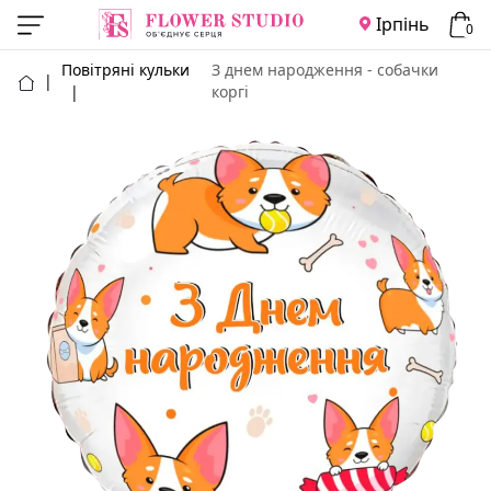
Ірпінь
0
Повітряні кульки
З днем народження - собачки
|
|
коргі