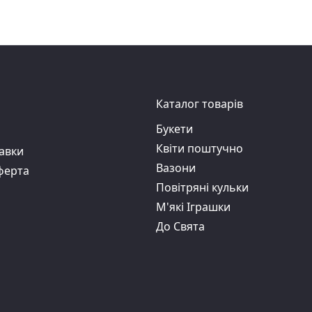
Каталог товарів
Букети
Квіти поштучно
авки
Вазони
ферта
Повітряні кульки
М'які Іграшки
До Свята