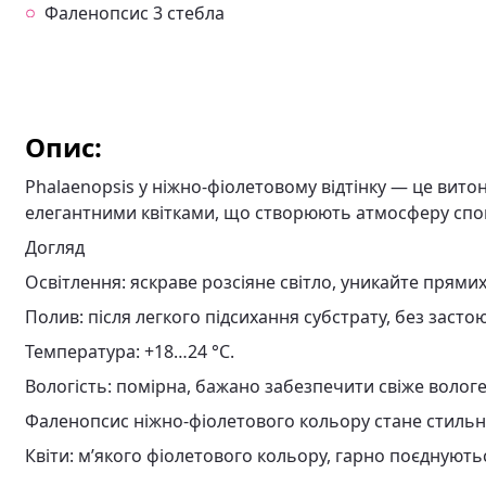
Фаленопсис 3 стебла
Опис:
Phalaenopsis у ніжно-фіолетовому відтінку — це витон
елегантними квітками, що створюють атмосферу спок
Догляд
Освітлення: яскраве розсіяне світло, уникайте прями
Полив: після легкого підсихання субстрату, без засто
Температура: +18…24 °C.
Вологість: помірна, бажано забезпечити свіже вологе
Фаленопсис ніжно-фіолетового кольору стане стильни
Квіти: м’якого фіолетового кольору, гарно поєднують