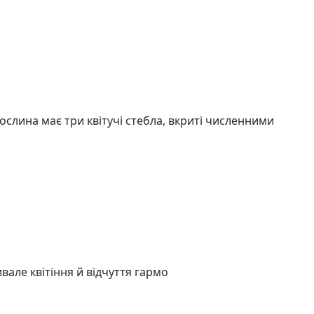
ослина має три квітучі стебла, вкриті численними
але квітіння й відчуття гармо