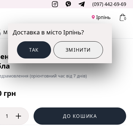
(097) 442-69-69
Ірпінь
0
Доставка в місто Ірпінь?
М'ЯКІ ІГРАШКИ
ДО СВЯТА
ТАК
ЗМІНИТИ
енопсис біло-фіолетовий 3
бла
дзамовлення (орієнтовний час від 7 днів)
0 грн
ДО КОШИКА