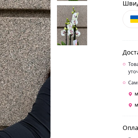
Швид
Дост
Тов
уто
Сам
м
м
Опла