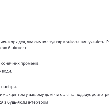
чена орхідея, яка символізує гармонію та вишуканість. Р
ою й ніжності.
х сонячних променів.
ю води.
 повітря.
м акцентом у вашому домі чи офісі та подарує довготрив
ся з будь-яким інтер’єром