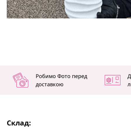
Робимо Фото перед
Д
доставкою
л
Склад: