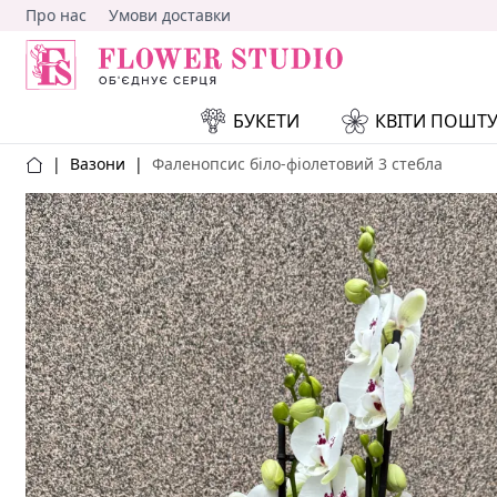
Про нас
Умови доставки
БУКЕТИ
КВІТИ ПОШТ
|
Вазони
|
Фаленопсис біло-фіолетовий 3 стебла