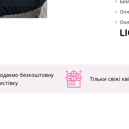
Без
Опл
Онл
одаємо безкоштовну
Тільки свіжі кв
истівку